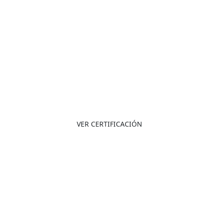
NTC-ISO
9001:2015
VER CERTIFICACIÓN
NTC-OHSAS