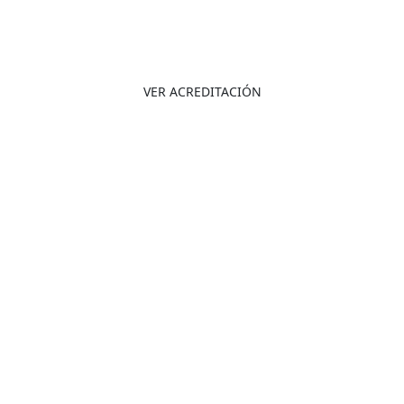
10-LAB-025
Acreditación ISO/IEC 17025:2017
VER ACREDITACIÓN
Estamos certificados con respecto a los requisitos
especificados en la norma internacional
NTC-ISO
9001:2015 y NTC-OHSAS 18001:2007