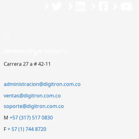
Nos encontramos en un proceso de actualización del contenido de nuestra página,
sentimos los inconvenientes que esto pueda causar
INFORMACIÓN DE CONTACTO
Carrera 27 a # 42-11
administracion@digitron.com.co
ventas@digitron.com.co
soporte@digitron.com.co
M
+57 (317) 517 0830
F
+ 57 (1) 744 8720